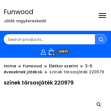
Funwood
Játék nagykereskedő
0,00 Ft
0
Home
Funwood
Életkor szerint
3-5
éveseknek játékok
színek társasjáték 220979
színek társasjáték 220979