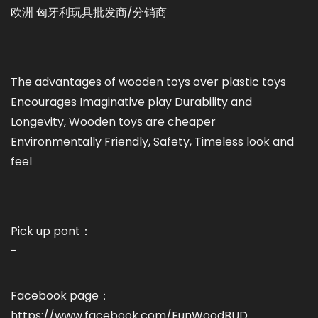
欧洲 匈牙利玩具批发商/分销商
The advantages of wooden toys over plastic toys
Encourages Imaginative play Durability and
Longevity, Wooden toys are cheaper
Environmentally Friendly, Safety, Timeless look and
feel
Pick up pont：
-
Facebook page：
https://www.facebook.com/FunWoodBUD