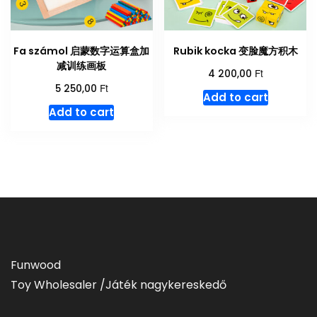
Fa számol 启蒙数字运算盒加
Rubik kocka 变脸魔方积木
减训练画板
Ft
4 200,00
Ft
5 250,00
Add to cart
Add to cart
Funwood
Toy Wholesaler /Játék nagykereskedő