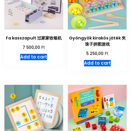
Fa kasszapult 过家家收银机
Gyöngyök kirakós játék 夹
珠子拼图游戏
Ft
7 500,00
Ft
5 250,00
Add to cart
Add to cart