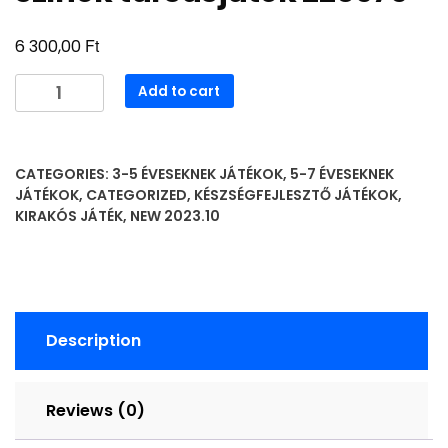
Ft
6 300,00
színek
Add to cart
társasjáték
220979
quantity
CATEGORIES:
3-5 ÉVESEKNEK JÁTÉKOK
,
5-7 ÉVESEKNEK
JÁTÉKOK
,
CATEGORIZED
,
KÉSZSÉGFEJLESZTŐ JÁTÉKOK
,
KIRAKÓS JÁTÉK
,
NEW 2023.10
Description
Reviews (0)