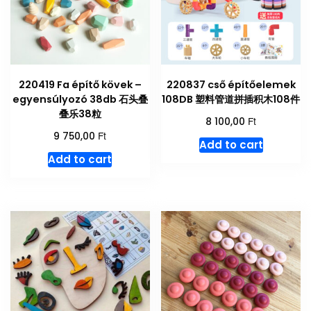
220419 Fa építő kövek –
220837 cső építőelemek
egyensúlyozó 38db 石头叠
108DB 塑料管道拼插积木108件
叠乐38粒
Ft
8 100,00
Ft
9 750,00
Add to cart
Add to cart