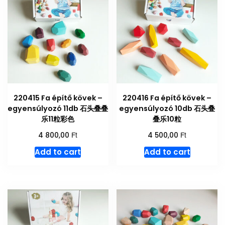
220415 Fa építő kövek –
220416 Fa építő kövek –
egyensúlyozó 11db 石头叠叠
egyensúlyozó 10db 石头叠
乐11粒彩色
叠乐10粒
Ft
Ft
4 800,00
4 500,00
Add to cart
Add to cart