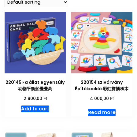
220145 Fa állat egyensúly
220154 szivárvány
动物平衡船叠叠高
Építőkockák彩虹拼插积木
Ft
Ft
2 800,00
4 000,00
Add to cart
Read more