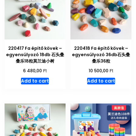
220417 Fa építő kövek –
220418 Fa építő kövek –
egyensúlyozó 18db 石头叠
egyensúlyozó 36db石头叠
叠乐18粒莫兰迪小树
叠乐36粒
Ft
Ft
6 480,00
10 500,00
Add to cart
Add to cart