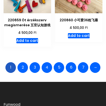
220859 Öt érzékszerv
220860 小可爱36粒飞碟
megismerése 五官认知游戏
Ft
4 500,00
Ft
4 500,00
Add to cart
Add to cart
→
1
2
3
4
5
6
7
Funwood