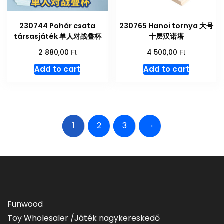
230744 Pohár csata
230765 Hanoi tornya ​大号
társasjáték 单人对战叠杯
十层汉诺塔
Ft
Ft
2 880,00
4 500,00
Add to cart
Add to cart
→
1
2
3
Funwood
Toy Wholesaler /Játék nagykereskedő