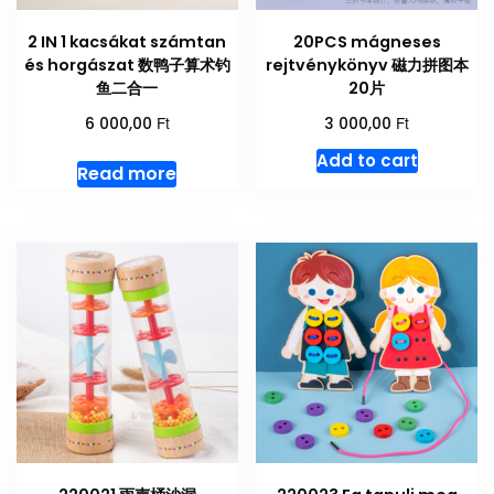
2 IN 1 kacsákat számtan
20PCS mágneses
és horgászat 数鸭子算术钓
rejtvénykönyv 磁力拼图本
鱼二合一
20片
Ft
Ft
6 000,00
3 000,00
Add to cart
Read more