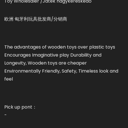
Toy Wholesaler /Játék nagykereskedő
欧洲 匈牙利玩具批发商/分销商
The advantages of wooden toys over plastic toys
Encourages Imaginative play Durability and
Longevity, Wooden toys are cheaper
Environmentally Friendly, Safety, Timeless look and
feel
Pick up pont：
-