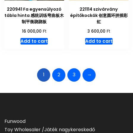
220941 Fa egyensúlyozó
221114 szivárvány
tábla hinta 感统训练弯曲板木
építőkockák 创意圆环拼插彩
制平衡跷跷板
虹
Ft
Ft
16 000,00
3 600,00
Add to cart
Add to cart
→
1
2
3
Funwood
Toy Wholesaler /Játék nagykereskedő