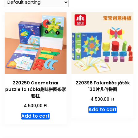
220250 Geometriai
220398 Fa kirakós játék
puzzle fa tábla趣味拼图条形
130片几何拼图
套柱
Ft
4 500,00
Ft
4 500,00
Add to cart
Add to cart