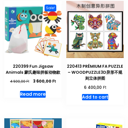
Sale!
220399 Fun Jigsaw
220413 PRÉMIUM FA PUZZLE
Animals 蒙氏趣味拼板动物款
– WOODPUZZLE3D异形不规
则立体拼图
Original
Current
Ft
3 600,00
Ft
4 500,00
price
price
Ft
6 400,00
was:
is:
Read more
Add to cart
4
3
500,00 Ft.
600,00 Ft.