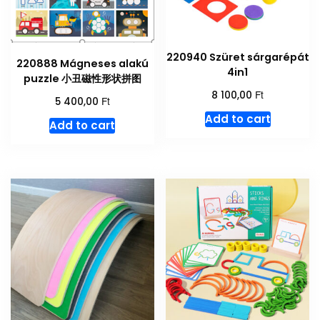
220940 Szüret sárgarépát
220888 Mágneses alakú
4in1
puzzle 小丑磁性形状拼图
Ft
8 100,00
Ft
5 400,00
Add to cart
Add to cart