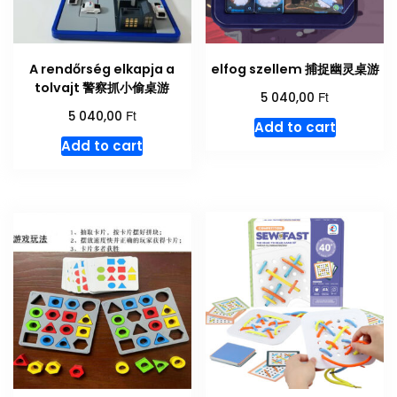
A rendőrség elkapja a
elfog szellem 捕捉幽灵桌游
tolvajt 警察抓小偷桌游
Ft
5 040,00
Ft
5 040,00
Add to cart
Add to cart