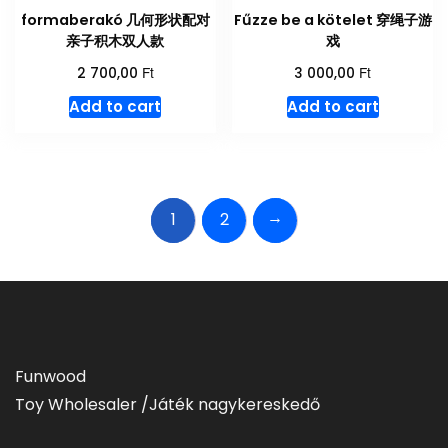
formaberakó 几何形状配对
Fűzze be a kötelet 穿绳子游
亲子积木双人款
戏
Ft
Ft
2 700,00
3 000,00
Add to cart
Add to cart
→
1
2
Funwood
Toy Wholesaler /Játék nagykereskedő