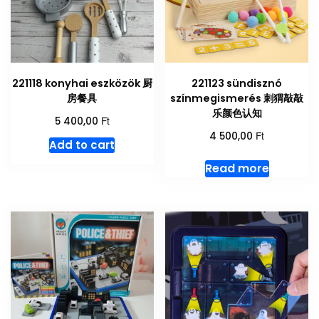
221118 konyhai eszközök 厨
221123 sündisznó
房餐具
színmegismerés 刺猬敲敲
乐颜色认知
Ft
5 400,00
Ft
4 500,00
Add to cart
Read more