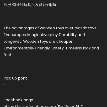
欧洲 匈牙利玩具批发商/分销商
The advantages of wooden toys over plastic toys
Encourages Imaginative play Durability and
Longevity, Wooden toys are cheaper
Environmentally Friendly, Safety, Timeless look and
feel
Pick up pont：
-
Facebook page：
https://www.facebook.com/FunWoodBUD