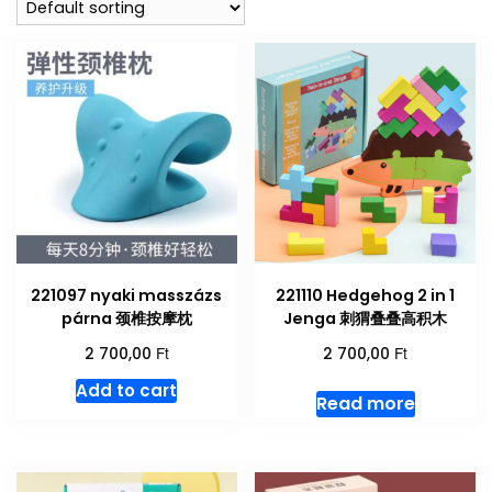
221097 nyaki masszázs
221110 Hedgehog 2 in 1
párna 颈椎按摩枕
Jenga 刺猬叠叠高积木
Ft
Ft
2 700,00
2 700,00
Add to cart
Read more