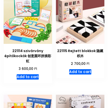
221114 szivárvány
221115 Rejtett blokkok 隐藏
építőkockák 创意圆环拼插彩
积木
虹
Ft
2 700,00
Ft
3 600,00
Add to cart
Add to cart