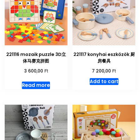
221116 mozaik puzzle 3D立
221117 konyhai eszközök 厨
体马赛克拼图
房餐具
Ft
Ft
3 600,00
7 200,00
Add to cart
Read more