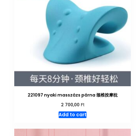
221097 nyaki masszázs párna 颈椎按摩枕
Ft
2 700,00
Add to cart