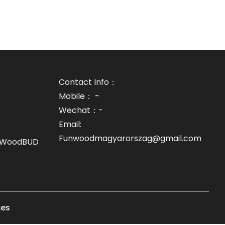
Contact Info：
Mobile： -
Wechat：-
Email:
Funwoodmagyarorszag@gmail.com
unWoodBUD
mes