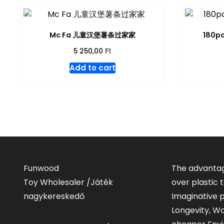
Mc Fa 儿童汉堡薯条过家家
180p
Ft
5 250,00
Add to cart
Funwood
The advantag
Toy Wholesaler /Játék
over plastic
nagykereskedő
Imaginative p
Longevity, W