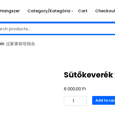
Hangszer
Category/Kategória
Cart
Checkou
erék 过家家烘培组合
Sütőkever
Ft
6 000,00
Sütőkeverék
Add to car
过
家