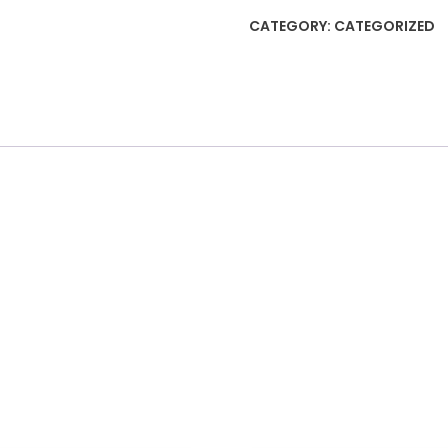
家
CATEGORY:
CATEGORIZED
烘
培
组
合
quantity