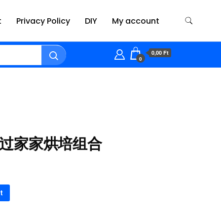
t
Privacy Policy
DIY
My account
0,00 Ft
0
ék 过家家烘培组合
t