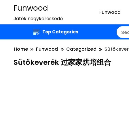
Funwood
Funwood
Játék nagykereskedő
Top Categories
Home
Funwood
Categorized
Sütőkev
Sütőkeverék 过家家烘培组合