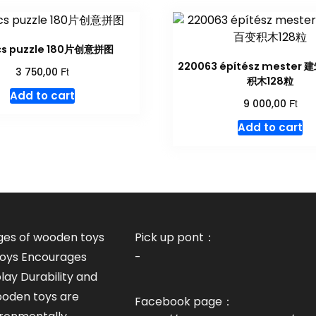
cs puzzle 180片创意拼图
220063 építész meste
Ft
3 750,00
积木128粒
Add to cart
Ft
9 000,00
Add to cart
es of wooden toys
Pick up pont：
 toys Encourages
-
lay Durability and
ooden toys are
Facebook page：