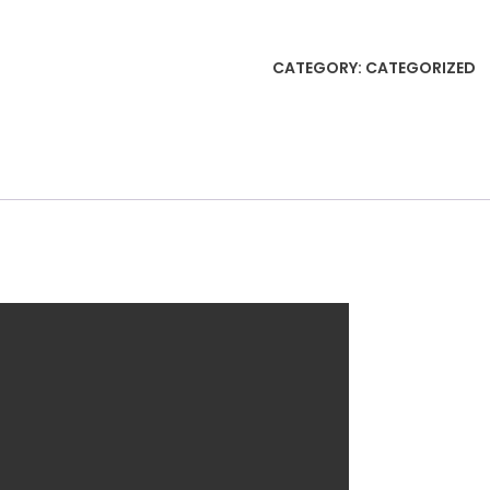
és
kivonás
CATEGORY:
CATEGORIZED
rajztábla
启
蒙
数
字
运
算
盒
加
减
训
练
画
板
quantity