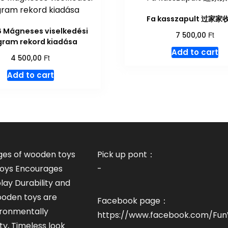
Fa kasszapult 过家
 Mágneses viselkedési
Ft
7 500,00
gram rekord kiadása
Add to cart
Ft
4 500,00
Add to cart
es of wooden toys
Pick up pont：
 toys Encourages
-
lay Durability and
ooden toys are
Facebook page：
ronmentally
https://www.facebook.com/F
ety, Timeless look