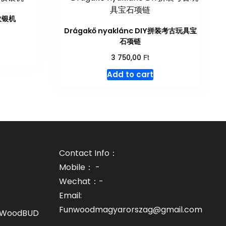
家收银机
Drágakő nyaklánc DIY拼装考古玩具宝
石项链
Ft
3 750,00
Add to cart
Contact Info：
Mobile： -
Wechat：-
Email:
Funwoodmagyarorszag@gmail.com
unWoodBUD