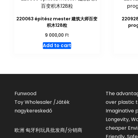
220063 építész mester 建筑大师百变
220928
积木128粒
pro
Ft
9 000,00
Add to cart
Funwood
The advantag
Toy Wholesaler /Játék
over plastic
nagykereskedő
Imaginative p
Longevity, W
cheaper Envi
欧洲 匈牙利玩具批发商/分销商
Friendly, Saf