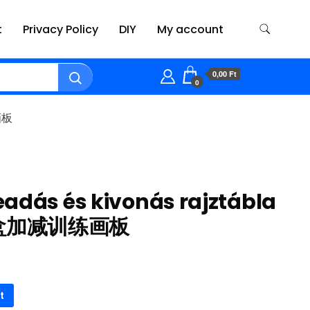
t
Privacy Policy
DIY
My account
0,00 Ft
0
画板
adás és kivonás rajztábla
盒加减训练画板
t