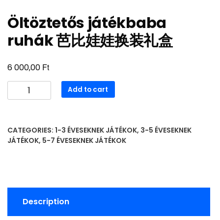
Öltöztetős játékbaba
ruhák 芭比娃娃换装礼盒
Ft
6 000,00
Öltöztetős
Add to cart
játékbaba
ruhák
芭
CATEGORIES:
1-3 ÉVESEKNEK JÁTÉKOK
,
3-5 ÉVESEKNEK
比
JÁTÉKOK
,
5-7 ÉVESEKNEK JÁTÉKOK
娃
娃
换
装
礼
Description
盒
quantity