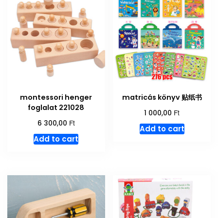
montessori henger
matricás könyv 贴纸书
foglalat 221028
Ft
1 000,00
Ft
6 300,00
Add to cart
Add to cart