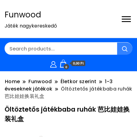
Funwood
Játék nagykereskedő
0,00 Ft
0
Home
Funwood
Életkor szerint
1-3
éveseknek játékok
Öltöztetős játékbaba ruhák
芭比娃娃换装礼盒
Öltöztetős játékbaba ruhák 芭比娃娃换
装礼盒