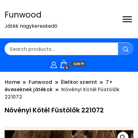
Funwood
Játék nagykereskedő
0,00 Ft
0
Home
Funwood
Életkor szerint
7+
éveseknek játékok
Növényi Kötél Füstölők
221072
Növényi Kötél Füstölők 221072