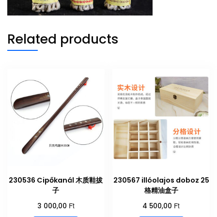
Related products
230536 Cipőkanál 木质鞋拔
230567 illóolajos doboz 25
子
格精油盒子
Ft
Ft
3 000,00
4 500,00