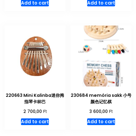
Add to cart
Add to cart
220663 Mini Kalinba迷你拇
230684 memória sakk 小号
指琴卡林巴
颜色记忆棋
Ft
Ft
2 700,00
3 600,00
Add to cart
Add to cart