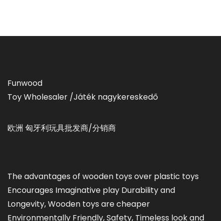
Funwood
Toy Wholesaler /Játék nagykereskedő
欧洲 匈牙利玩具批发商/分销商
The advantages of wooden toys over plastic toys
Encourages Imaginative play Durability and
Longevity, Wooden toys are cheaper
Environmentally Friendly, Safety, Timeless look and