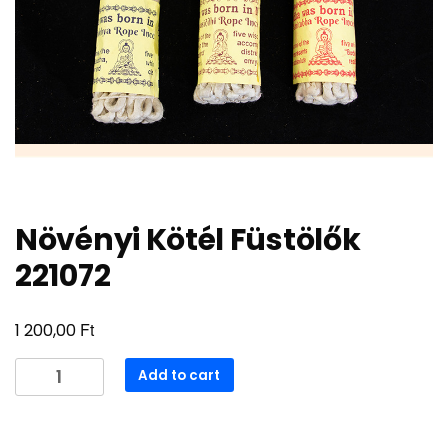
Növényi Kötél Füstölők
221072
Ft
1 200,00
Növényi
Add to cart
Kötél
Füstölők
221072