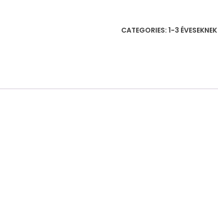
elektromos
aljzat
CATEGORIES:
1-3 ÉVESEKNE
fa
tábla
红
绿
灯
忙
碌
块
quantity