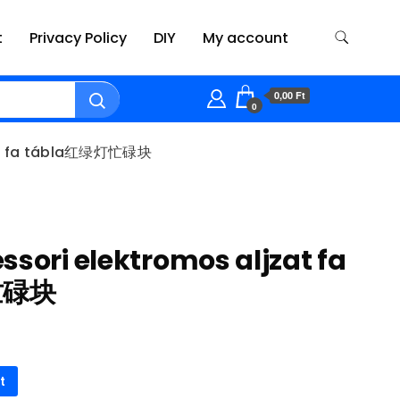
t
Privacy Policy
DIY
My account
0,00 Ft
0
zat fa tábla红绿灯忙碌块
ssori elektromos aljzat fa
忙碌块
t