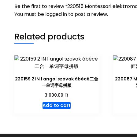
Be the first to review “220515 Montessori elektr
You must be
logged in
to post a review.
Related products
220159 2 IN 1 angol szavak ábécé二合
220087 
一单词字母拼版
Ft
3 000,00
Add to cart