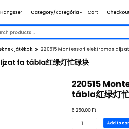
Hangszer
Category/Kategória
Cart
Checkou
eknek játékok
220515 Montessori elektromos alj
 aljzat fa tábla红绿灯忙碌块
220515 Monte
tábla红绿灯
Ft
8 250,00
220515
Add to car
Montessori