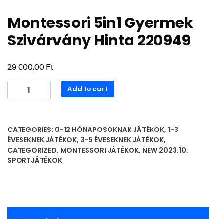
Montessori 5in1 Gyermek
Szivárvány Hinta 220949
Ft
29 000,00
Montessori
Add to cart
5in1
Gyermek
Szivárvány
CATEGORIES:
0-12 HÓNAPOSOKNAK JÁTÉKOK
,
1-3
Hinta
ÉVESEKNEK JÁTÉKOK
,
3-5 ÉVESEKNEK JÁTÉKOK
,
220949
CATEGORIZED
,
MONTESSORI JÁTÉKOK
,
NEW 2023.10
,
quantity
SPORTJÁTÉKOK