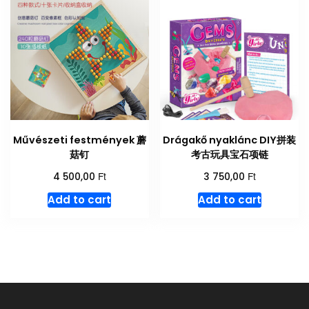
Művészeti festmények 蘑
Drágakő nyaklánc DIY拼装
菇钉
考古玩具宝石项链
Ft
Ft
4 500,00
3 750,00
Add to cart
Add to cart