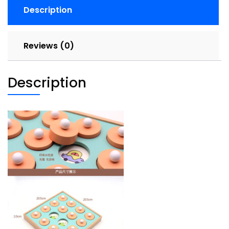
棋
Description
训
练
专
Reviews (0)
注
能
力
Description
quantity