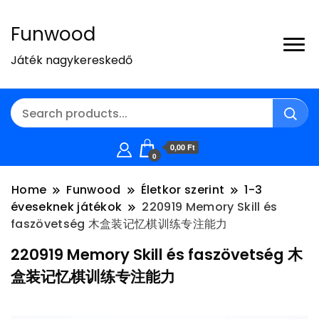
Funwood
Játék nagykereskedő
0,00 Ft
0
Home
Funwood
Életkor szerint
1-3
éveseknek játékok
220919 Memory Skill és
faszövetség 木盒装记忆棋训练专注能力
220919 Memory Skill és faszövetség 木
盒装记忆棋训练专注能力