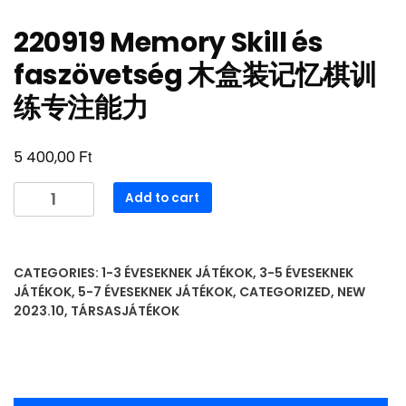
220919 Memory Skill és
faszövetség 木盒装记忆棋训
练专注能力
Ft
5 400,00
220919
Add to cart
Memory
Skill
és
CATEGORIES:
1-3 ÉVESEKNEK JÁTÉKOK
,
3-5 ÉVESEKNEK
faszövetség
JÁTÉKOK
,
5-7 ÉVESEKNEK JÁTÉKOK
,
CATEGORIZED
,
NEW
木
2023.10
,
TÁRSASJÁTÉKOK
盒
装
记
忆