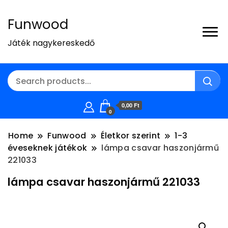
Funwood
Játék nagykereskedő
0,00 Ft
0
Home
Funwood
Életkor szerint
1-3
éveseknek játékok
lámpa csavar haszonjármű
221033
lámpa csavar haszonjármű 221033