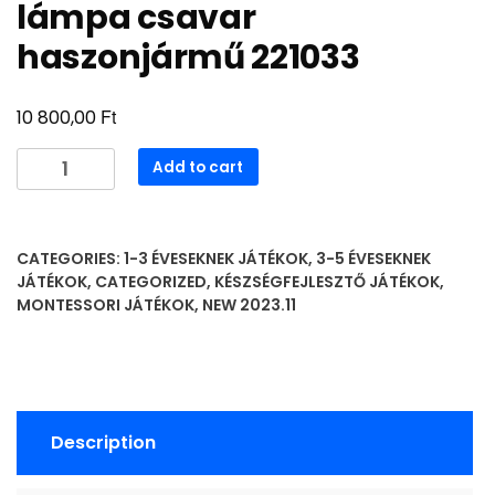
lámpa csavar
haszonjármű 221033
Ft
10 800,00
lámpa
Add to cart
csavar
haszonjármű
221033
CATEGORIES:
1-3 ÉVESEKNEK JÁTÉKOK
,
3-5 ÉVESEKNEK
quantity
JÁTÉKOK
,
CATEGORIZED
,
KÉSZSÉGFEJLESZTŐ JÁTÉKOK
,
MONTESSORI JÁTÉKOK
,
NEW 2023.11
Description