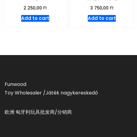
Ft
Ft
2 250,00
3 750,00
Add to cart
Add to cart
Funwood
Toy Wholesaler /Játék nagykereskedő
欧洲 匈牙利玩具批发商/分销商