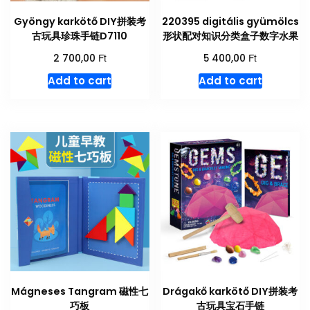
Gyöngy karkötő DIY拼装考
220395 digitális gyümölcs
古玩具珍珠手链D7110
形状配对知识分类盒子数字水果
Ft
Ft
2 700,00
5 400,00
Add to cart
Add to cart
Mágneses Tangram 磁性七
Drágakő karkötő DIY拼装考
巧板
古玩具宝石手链