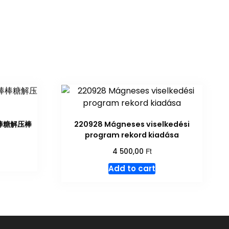
转棒棒糖解压棒
220928 Mágneses viselkedési
program rekord kiadása
Ft
4 500,00
Add to cart