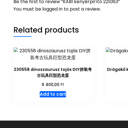
Be the first to review “KABI kenyérpirító 221063”
You must be
logged in
to post a review.
Related products
230558 dinoszaurusz tojás DIY拼装考
Drágakő
古玩具巨型恐龙蛋
Ft
6 400,00
Add to cart