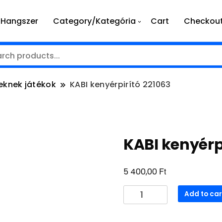
Hangszer
Category/Kategória
Cart
Checkou
eknek játékok
KABI kenyérpirító 221063
KABI kenyérp
Ft
5 400,00
KABI
Add to car
kenyérpirító
221063