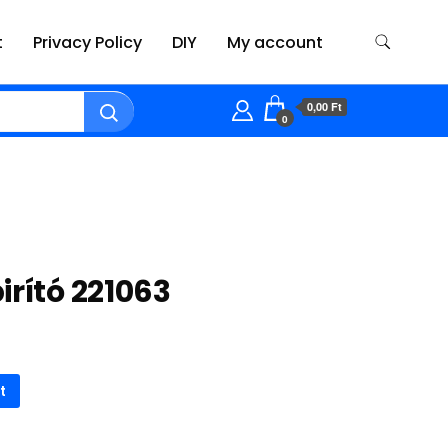
t
Privacy Policy
DIY
My account
0,00 Ft
0
irító 221063
t