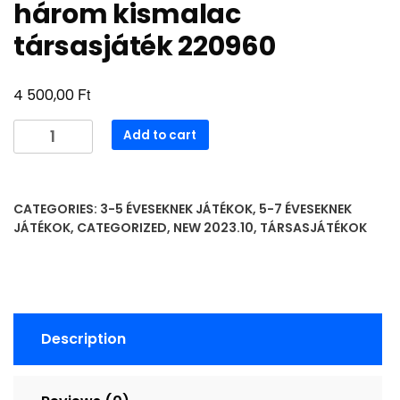
három kismalac
társasjáték 220960
Ft
4 500,00
három
Add to cart
kismalac
társasjáték
220960
CATEGORIES:
3-5 ÉVESEKNEK JÁTÉKOK
,
5-7 ÉVESEKNEK
quantity
JÁTÉKOK
,
CATEGORIZED
,
NEW 2023.10
,
TÁRSASJÁTÉKOK
Description