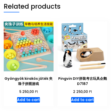
Related products
Gyöngyök kirakós játék 夹
Pingvin DIY拼装考古玩具企鹅
珠子拼图游戏
D7187
Ft
Ft
5 250,00
2 250,00
Add to cart
Add to cart