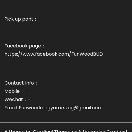
Pick up pont：
-
Facebook page：
https://www.facebook.com/FunWoodBUD
Contact Info：
Mobile： -
Wechat：-
Email: Funwoodmagyarorszag@gmail.com
A theme by GradientThemes - A theme by Gradient