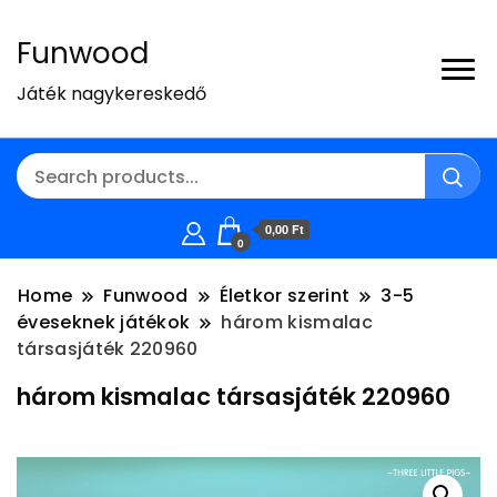
Funwood
Játék nagykereskedő
0,00 Ft
0
Home
Funwood
Életkor szerint
3-5
éveseknek játékok
három kismalac
társasjáték 220960
három kismalac társasjáték 220960