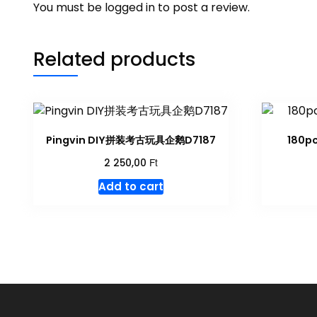
You must be
logged in
to post a review.
Related products
Pingvin DIY拼装考古玩具企鹅D7187
180p
Ft
2 250,00
Add to cart