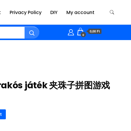
t
Privacy Policy
DIY
My account
0,00 Ft
0
irakós játék 夹珠子拼图游戏
t