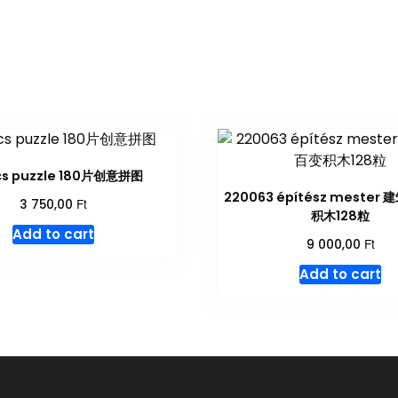
cs puzzle 180片创意拼图
220063 építész meste
Ft
3 750,00
积木128粒
Add to cart
Ft
9 000,00
Add to cart