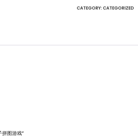
夹
CATEGORY:
CATEGORIZED
珠
子
拼
图
游
戏
quantity
 夹珠子拼图游戏”