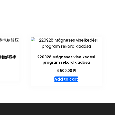
转棒棒糖解压棒
220928 Mágneses viselkedési
program rekord kiadása
Ft
4 500,00
Add to cart