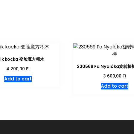
bik kocka 变脸魔方积木
230569 Fa Nyalóka旋
Ft
4 200,00
Ft
3 600,00
Add to cart
Add to cart