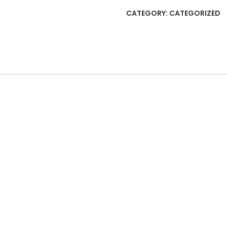
毡
CATEGORY:
CATEGORIZED
手
提
包
购
物
袋
quantity