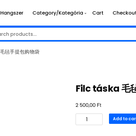
Hangszer
Category/Kategória
Cart
Checkou
ska 毛毡手提包购物袋
Filc tásk
Ft
2 500,00
Filc
Add to car
táska
毛