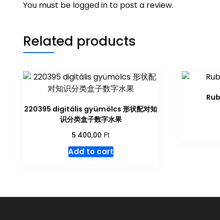
You must be
logged in
to post a review.
Related products
Ru
220395 digitális gyümölcs 形状配对知
识分类盒子数字水果
Ft
5 400,00
Add to cart