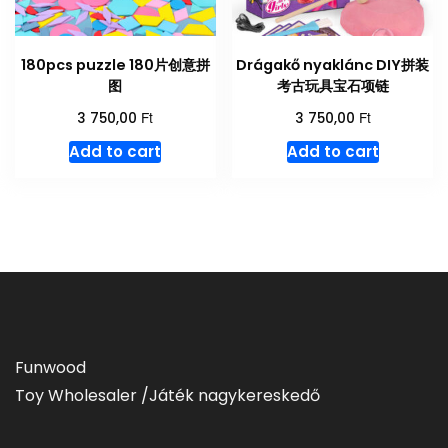
180pcs puzzle 180片创意拼
Drágakő nyaklánc DIY拼装
图
考古玩具宝石项链
Ft
Ft
3 750,00
3 750,00
Add to cart
Add to cart
Funwood
Toy Wholesaler /Játék nagykereskedő