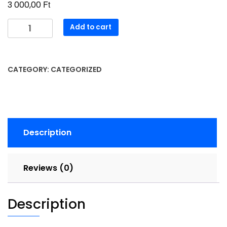
Ft
3 000,00
220273
Add to cart
Filc
tároló
vödör,kosár
CATEGORY:
CATEGORIZED
毛
毡
收
纳
桶
Description
quantity
Reviews (0)
Description