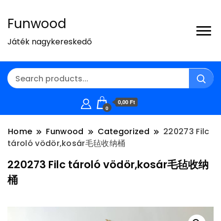
Funwood
Játék nagykereskedő
0,00 Ft
0
Home
Funwood
Categorized
220273 Filc
tároló vödör,kosár毛毡收纳桶
220273 Filc tároló vödör,kosár毛毡收纳
桶