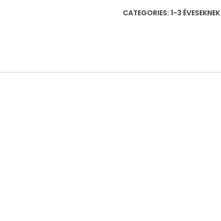
颜
CATEGORIES:
1-3 ÉVESEKNE
色
分
类
杯
子
quantity