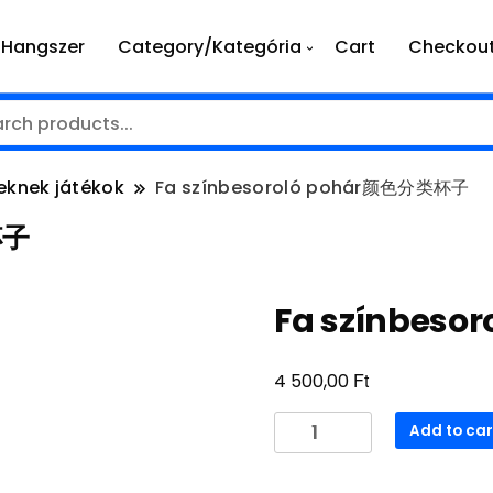
Hangszer
Category/Kategória
Cart
Checkou
eknek játékok
Fa színbesoroló pohár颜色分类杯子
杯子
Fa színbes
Ft
4 500,00
Fa
Add to car
színbesoroló
pohár