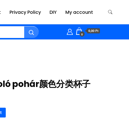
t
Privacy Policy
DIY
My account
0,00 Ft
0
oroló pohár颜色分类杯子
t