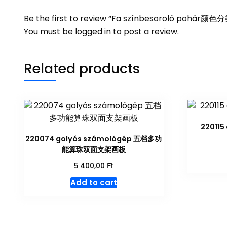
Be the first to review “Fa színbesoroló pohár颜
You must be
logged in
to post a review.
Related products
22011
220074 golyós számológép 五档多功
能算珠双面支架画板
Ft
5 400,00
Add to cart