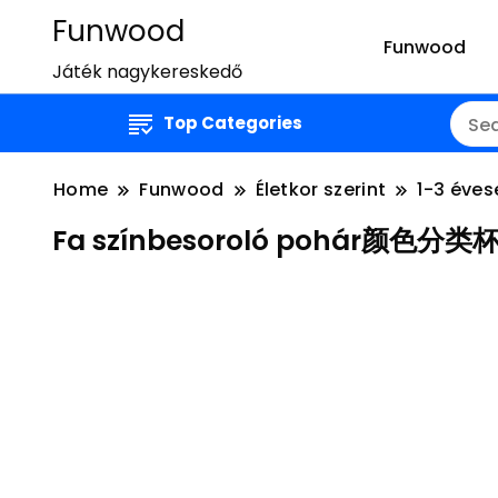
Funwood
Funwood
Játék nagykereskedő
Top Categories
Home
Funwood
Életkor szerint
1-3 éves
Fa színbesoroló pohár颜色分类