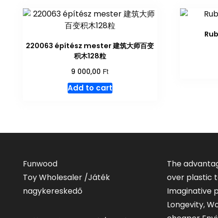
Ru
220063 építész mester 建筑大师百变
积木128粒
Ft
9 000,00
Add to cart
Funwood
The advantag
Toy Wholesaler /Játék
over plastic
nagykereskedő
Imaginative p
Longevity, W