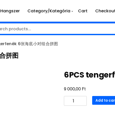
Hangszer
Category/Kategória
Cart
Checkou
ngerfenék 6张海底小对组合拼图
对组合拼图
6PCS teng
Ft
9 000,00
6PCS
Add to car
tengerfenék
6