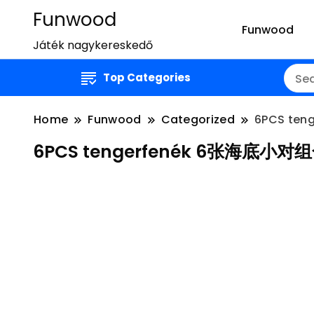
Funwood
Funwood
Játék nagykereskedő
Top Categories
Home
Funwood
Categorized
6PCS te
6PCS tengerfenék 6张海底小