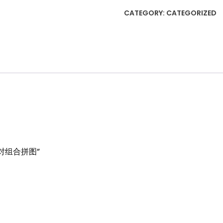
张
CATEGORY:
CATEGORIZED
海
底
小
对
组
合
拼
图
quantity
海底小对组合拼图”