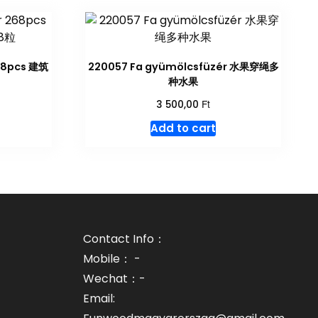
68pcs 建筑
220057 Fa gyümölcsfüzér 水果穿绳多
种水果
Ft
3 500,00
Add to cart
Contact Info：
Mobile： -
Wechat：-
Email: