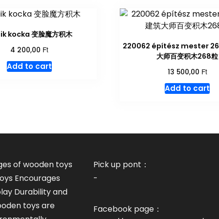
bik kocka 变脸魔方积木
220062 építész mester 2
Ft
4 200,00
大师百变积木268粒
Add to cart
Ft
13 500,00
Add to cart
es of wooden toys
Pick up pont：
 toys Encourages
-
lay Durability and
ooden toys are
Facebook page：