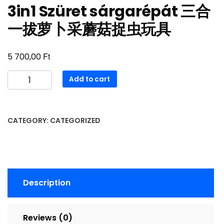
3in1 Szüret sárgarépát 三合
一拔萝卜采蘑菇捉虫玩具
Ft
5 700,00
3in1
Add to cart
Szüret
sárgarépát
三
CATEGORY:
CATEGORIZED
合
一
拔
萝
卜
Description
采
蘑
菇
Reviews (0)
捉