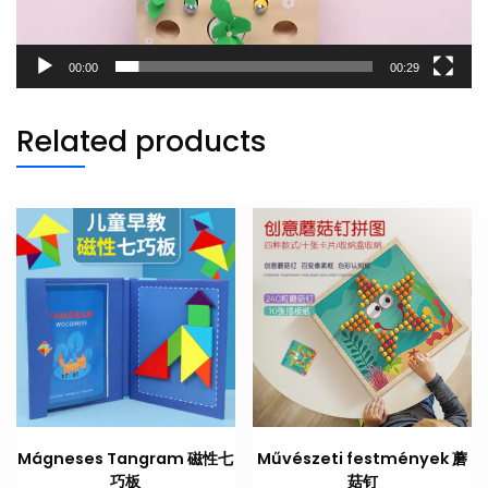
00:00
00:29
Related products
Mágneses Tangram 磁性七
Művészeti festmények 蘑
巧板
菇钉