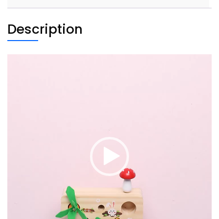
虫
玩
Description
具
quantity
Video
Player