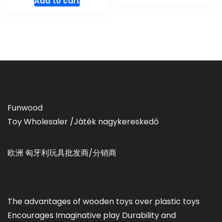
Add to cart
Funwood
Toy Wholesaler /Játék nagykereskedő
欧洲 匈牙利玩具批发商/分销商
The advantages of wooden toys over plastic toys
Encourages Imaginative play Durability and