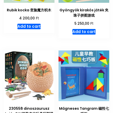
Rubik kocka 变脸魔方积木
Gyöngyök kirakós játék 夹
珠子拼图游戏
Ft
4 200,00
Ft
5 250,00
Add to cart
Add to cart
230558 dinoszaurusz
Mágneses Tangram 磁性七