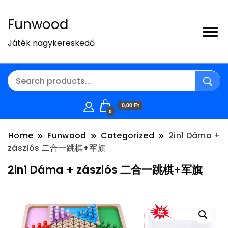
Funwood
Játék nagykereskedő
0,00 Ft
0
Home
Funwood
Categorized
2in1 Dáma +
zászlós 二合一跳棋+军旗
2in1 Dáma + zászlós 二合一跳棋+军旗