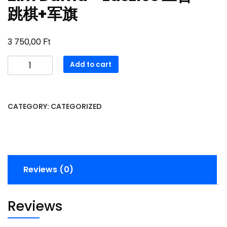
跳棋+军旗
Ft
3 750,00
2in1
Add to cart
Dáma
+
zászlós
CATEGORY:
CATEGORIZED
二
合
一
跳
棋
Reviews (0)
+军
旗
quantity
Reviews