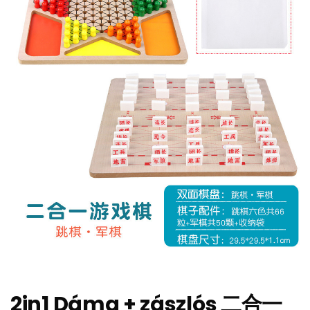
2in1 Dáma + zászlós 二合一