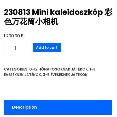
230813 Mini kaleidoszkóp 彩
色万花筒小相机
Ft
1 200,00
230813
Add to cart
Mini
kaleidoszkóp
彩
CATEGORIES:
0-12 HÓNAPOSOKNAK JÁTÉKOK
,
1-3
色
ÉVESEKNEK JÁTÉKOK
,
3-5 ÉVESEKNEK JÁTÉKOK
万
花
筒
小
相
Description
机
quantity