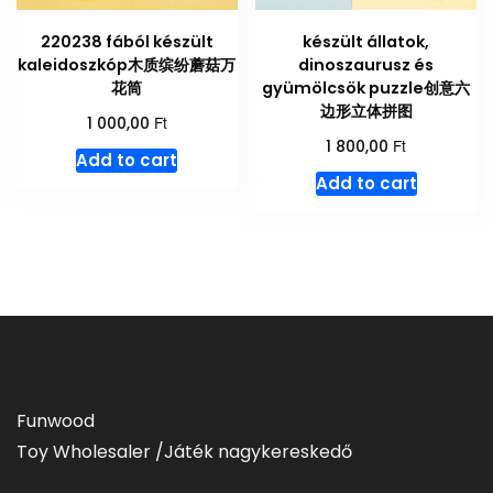
220238 fából készült
készült állatok,
kaleidoszkóp木质缤纷蘑菇万
dinoszaurusz és
花筒
gyümölcsök puzzle创意六
边形立体拼图
Ft
1 000,00
Ft
1 800,00
Add to cart
Add to cart
Funwood
Toy Wholesaler /Játék nagykereskedő