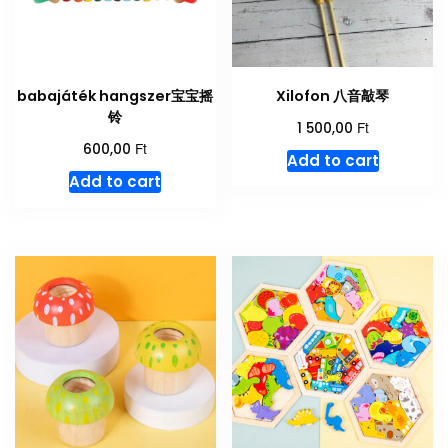
babajáték hangszer宝宝摇
Xilofon 八音敲琴
铃
Ft
1 500,00
Ft
600,00
Add to cart
Add to cart