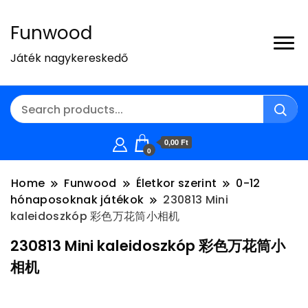
Funwood
Játék nagykereskedő
0,00 Ft
0
Home
Funwood
Életkor szerint
0-12
hónaposoknak játékok
230813 Mini
kaleidoszkóp 彩色万花筒小相机
230813 Mini kaleidoszkóp 彩色万花筒小
相机