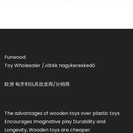
Funwood
Toy Wholesaler /Játék nagykereskedő
欧洲 匈牙利玩具批发商/分销商
The advantages of wooden toys over plastic toys
Encourages Imaginative play Durability and
Longevity, Wooden toys are cheaper