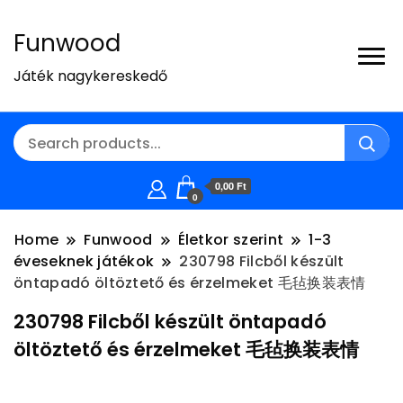
Funwood
Játék nagykereskedő
0,00 Ft
0
Home
Funwood
Életkor szerint
1-3
éveseknek játékok
230798 Filcből készült
öntapadó öltöztető és érzelmeket 毛毡换装表情
230798 Filcből készült öntapadó
öltöztető és érzelmeket 毛毡换装表情