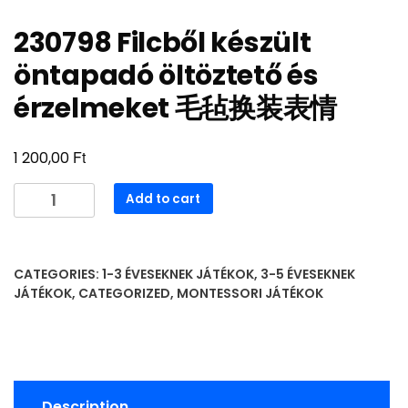
230798 Filcből készült
öntapadó öltöztető és
érzelmeket 毛毡换装表情
Ft
1 200,00
230798
Add to cart
Filcből
készült
öntapadó
CATEGORIES:
1-3 ÉVESEKNEK JÁTÉKOK
,
3-5 ÉVESEKNEK
öltöztető
JÁTÉKOK
,
CATEGORIZED
,
MONTESSORI JÁTÉKOK
és
érzelmeket
毛
毡
换
Description