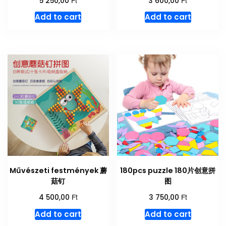
5 250,00
3 600,00
Add to cart
Add to cart
Művészeti festmények 蘑
180pcs puzzle 180片创意拼
菇钉
图
Ft
Ft
4 500,00
3 750,00
Add to cart
Add to cart