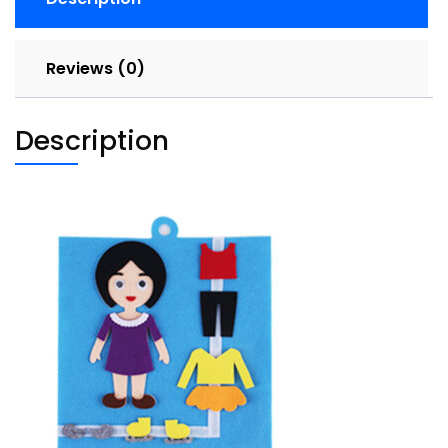
装
表
情
Reviews (0)
quantity
Description