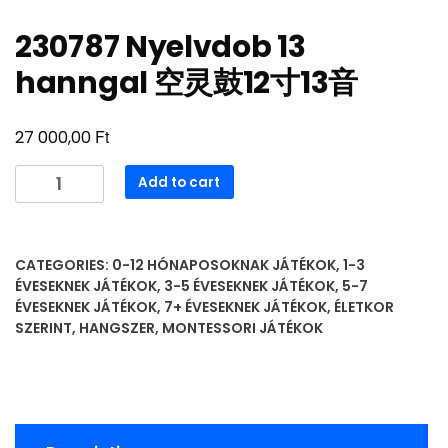
230787 Nyelvdob 13
hanngal 空灵鼓12寸13音
Ft
27 000,00
230787
Add to cart
Nyelvdob
13
hanngal
CATEGORIES:
0-12 HÓNAPOSOKNAK JÁTÉKOK
,
1-3
空
ÉVESEKNEK JÁTÉKOK
,
3-5 ÉVESEKNEK JÁTÉKOK
,
5-7
灵
ÉVESEKNEK JÁTÉKOK
,
7+ ÉVESEKNEK JÁTÉKOK
,
ÉLETKOR
鼓
SZERINT
,
HANGSZER
,
MONTESSORI JÁTÉKOK
12
寸
13
音
quantity