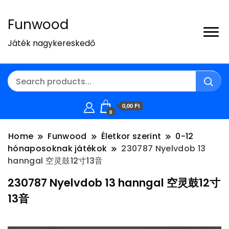
Funwood
Játék nagykereskedő
0,00 Ft
0
Home
Funwood
Életkor szerint
0-12
hónaposoknak játékok
230787 Nyelvdob 13
hanngal 空灵鼓12寸13音
230787 Nyelvdob 13 hanngal 空灵鼓12寸
13音