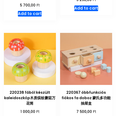
Ft
5 700,00
Add to cart
Add to cart
220238 fából készült
220367 öbbfunkciós
kaleidoszkóp木质缤纷蘑菇万
fiókos fa doboz 蒙氏多功能
花筒
抽屉盒
Ft
Ft
1 000,00
7 500,00