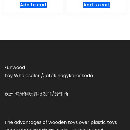
Add to cart
Add to cart
Funwood
Toy Wholesaler /Játék nagykereskedő
欧洲 匈牙利玩具批发商/分销商
The advantages of wooden toys over plastic toys