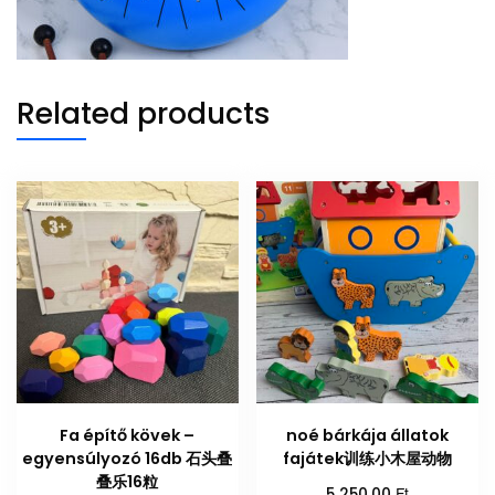
Related products
Fa építő kövek –
noé bárkája állatok
egyensúlyozó 16db 石头叠
fajátek训练小木屋动物
叠乐16粒
Ft
5 250,00