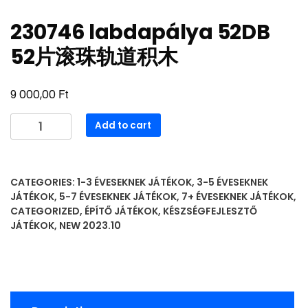
230746 labdapálya 52DB
52片滚珠轨道积木
Ft
9 000,00
230746
Add to cart
labdapálya
52DB
52
CATEGORIES:
1-3 ÉVESEKNEK JÁTÉKOK
,
3-5 ÉVESEKNEK
片
JÁTÉKOK
,
5-7 ÉVESEKNEK JÁTÉKOK
,
7+ ÉVESEKNEK JÁTÉKOK
,
滚
CATEGORIZED
,
ÉPÍTŐ JÁTÉKOK
,
KÉSZSÉGFEJLESZTŐ
珠
JÁTÉKOK
,
NEW 2023.10
轨
道
积
木
quantity