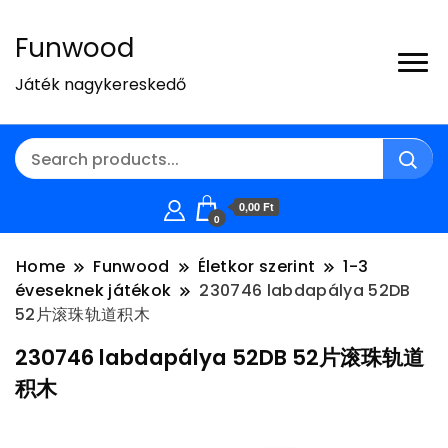
Funwood
Játék nagykereskedő
0,00 Ft
0
Home
Funwood
Életkor szerint
1-3
éveseknek játékok
230746 labdapálya 52DB
52片滚珠轨道积木
230746 labdapálya 52DB 52片滚珠轨道
积木