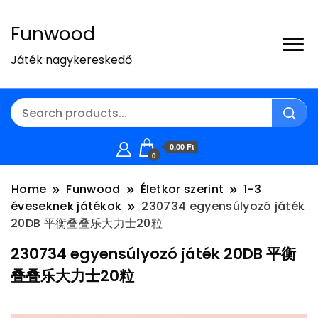
Funwood
Játék nagykereskedő
0,00 Ft
0
Home
Funwood
Életkor szerint
1-3
éveseknek játékok
230734 egyensúlyozó játék
20DB 平衡叠叠乐大力士20粒
230734 egyensúlyozó játék 20DB 平衡
叠叠乐大力士20粒