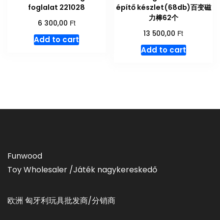
foglalat 221028
építő készlet(68db)百变磁
力棒62个
Ft
6 300,00
Ft
13 500,00
Add to cart
Add to cart
Funwood
Toy Wholesaler /Játék nagykereskedő
欧洲 匈牙利玩具批发商/分销商