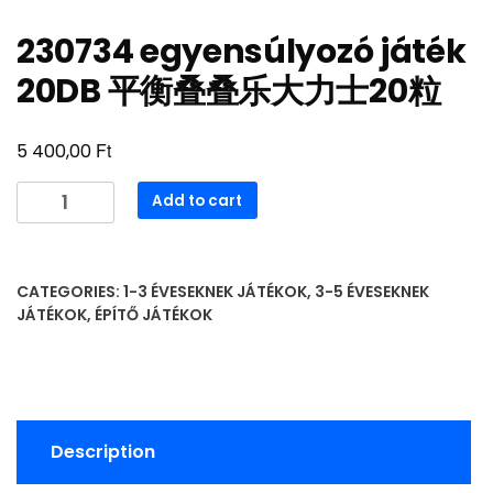
230734 egyensúlyozó játék
20DB 平衡叠叠乐大力士20粒
Ft
5 400,00
230734
Add to cart
egyensúlyozó
játék
20DB
CATEGORIES:
1-3 ÉVESEKNEK JÁTÉKOK
,
3-5 ÉVESEKNEK
平
JÁTÉKOK
,
ÉPÍTŐ JÁTÉKOK
衡
叠
叠
乐
大
Description
力
士