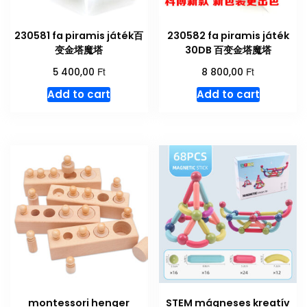
230581 fa piramis játék百
230582 fa piramis játék
变金塔魔塔
30DB 百变金塔魔塔
Ft
Ft
5 400,00
8 800,00
Add to cart
Add to cart
montessori henger
STEM mágneses kreatív