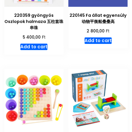
220359 gyöngyös
220145 Fa állat egyensúly
Oszlopok halmaza 五柱套珠
动物平衡船叠叠高
串珠
Ft
2 800,00
Ft
5 400,00
Add to cart
Add to cart