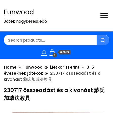
Funwood
Játék nagykereskedő
0,00 Ft
0
Home
Funwood
Életkor szerint
3-5
éveseknek játékok
230717 összeadást és a
kivonást 蒙氏加减法教具
230717 összeadást és a kivonást 蒙氏
加减法教具