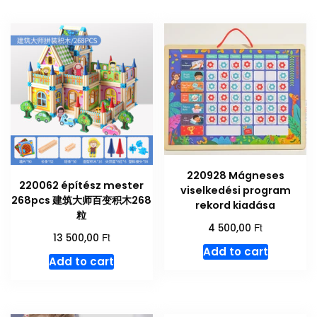
220928 Mágneses
220062 építész mester
viselkedési program
268pcs 建筑大师百变积木268
rekord kiadása
粒
Ft
4 500,00
Ft
13 500,00
Add to cart
Add to cart