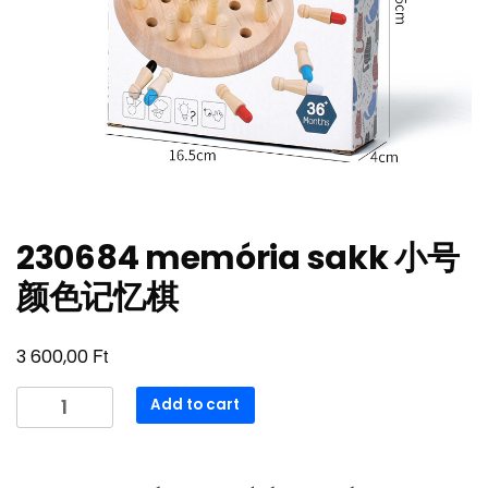
230684 memória sakk 小号
颜色记忆棋
Ft
3 600,00
230684
Add to cart
memória
sakk
小