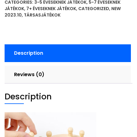
CATEGORIES:
3-5 ÉVESEKNEK JÁTÉKOK
,
5-7 ÉVESEKNEK
号
JÁTÉKOK
,
7+ ÉVESEKNEK JÁTÉKOK
,
CATEGORIZED
,
NEW
颜
2023.10
,
TÁRSASJÁTÉKOK
色
记
忆
棋
quantity
Description
Reviews (0)
Description