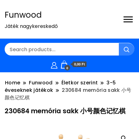
Funwood
Játék nagykereskedő
0,00 Ft
0
Home
Funwood
Életkor szerint
3-5
éveseknek játékok
230684 memória sakk 小号
颜色记忆棋
230684 memória sakk 小号颜色记忆棋