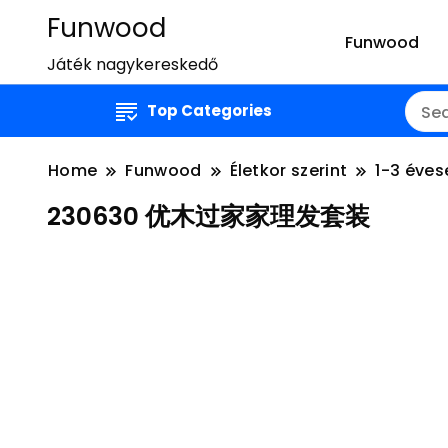
Funwood
Funwood
Játék nagykereskedő
Top Categories
Home
Funwood
Életkor szerint
1-3 éves
230630 优木过家家理发套装