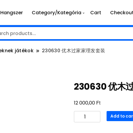
Hangszer
Category/Kategória
Cart
Checkou
eknek játékok
230630 优木过家家理发套装
230630 优
Ft
12 000,00
230630
Add to car
优
木