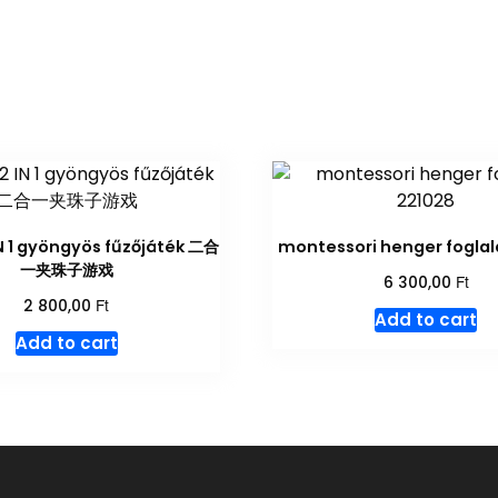
IN 1 gyöngyös fűzőjáték 二合
montessori henger foglal
一夹珠子游戏
Ft
6 300,00
Ft
2 800,00
Add to cart
Add to cart