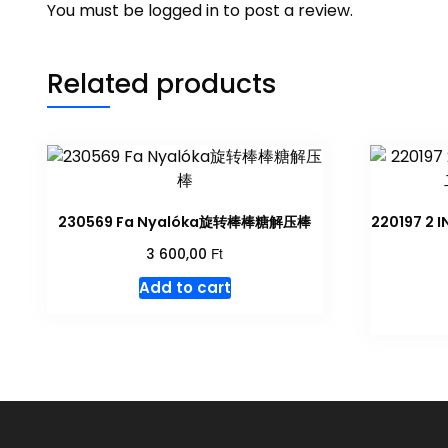
You must be
logged in
to post a review.
Related products
230569 Fa Nyalóka旋转棒棒糖解压棒
220197 2 
Ft
3 600,00
Add to cart