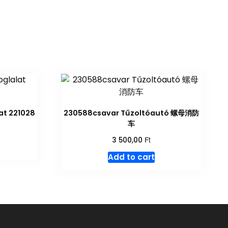
at 221028
230588csavar Tűzoltóautó 螺母消防
车
Ft
3 500,00
Add to cart