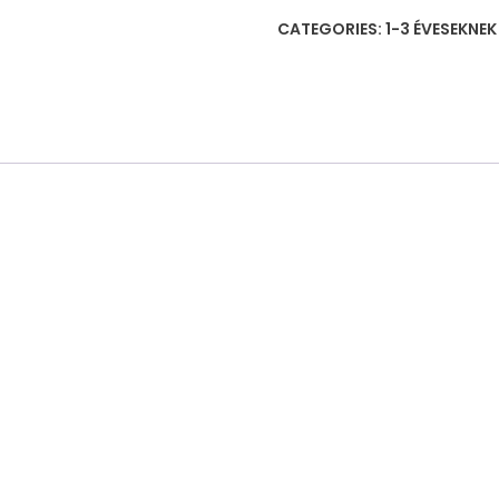
过
CATEGORIES:
1-3 ÉVESEKNE
家
家
理
发
套
装
quantity