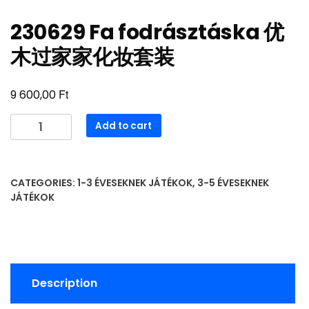
230629 Fa fodrásztáska 优
木过家家化妆套装
Ft
9 600,00
230629
Add to cart
Fa
fodrásztáska
优
CATEGORIES:
1-3 ÉVESEKNEK JÁTÉKOK
,
3-5 ÉVESEKNEK
木
JÁTÉKOK
过
家
家
化
妆
Description
套
装