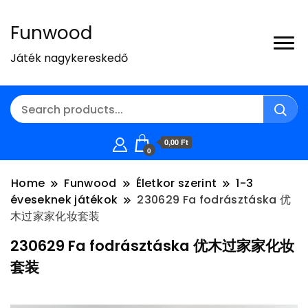
Funwood
Játék nagykereskedő
0,00 Ft
0
Home
Funwood
Életkor szerint
1-3
éveseknek játékok
230629 Fa fodrásztáska 优
木过家家化妆套装
230629 Fa fodrásztáska 优木过家家化妆
套装