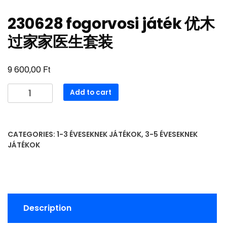
230628 fogorvosi játék 优木
过家家医生套装
Ft
9 600,00
230628
Add to cart
fogorvosi
játék
优
CATEGORIES:
1-3 ÉVESEKNEK JÁTÉKOK
,
3-5 ÉVESEKNEK
木
JÁTÉKOK
过
家
家
医
生
Description
套
装