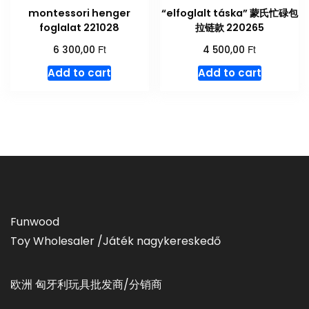
montessori henger
“elfoglalt táska” 蒙氏忙碌包
foglalat 221028
拉链款 220265
Ft
Ft
6 300,00
4 500,00
Add to cart
Add to cart
Funwood
Toy Wholesaler /Játék nagykereskedő
欧洲 匈牙利玩具批发商/分销商