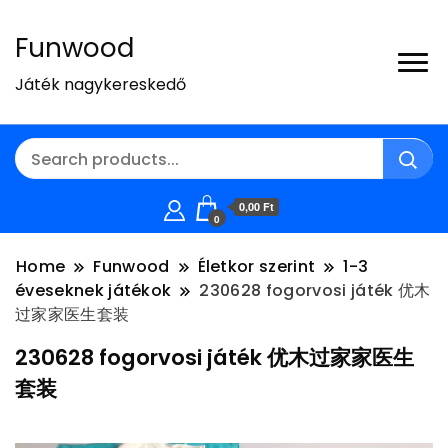
Funwood
Játék nagykereskedő
0,00 Ft
0
Home
Funwood
Életkor szerint
1-3
éveseknek játékok
230628 fogorvosi játék 优木
过家家医生套装
230628 fogorvosi játék 优木过家家医生
套装