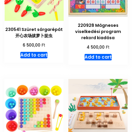
220928 Mágneses
230541 Szüret sárgarépát
viselkedési program
开心农场拔萝卜捉虫
rekord kiadása
Ft
6 500,00
Ft
4 500,00
Add to cart
Add to cart