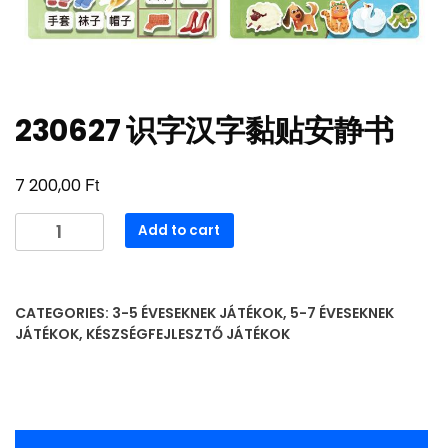
230627 识字汉字黏贴安静书
Ft
7 200,00
230627
Add to cart
识
字
汉
CATEGORIES:
3-5 ÉVESEKNEK JÁTÉKOK
,
5-7 ÉVESEKNEK
字
JÁTÉKOK
,
KÉSZSÉGFEJLESZTŐ JÁTÉKOK
黏
贴
安
静
书