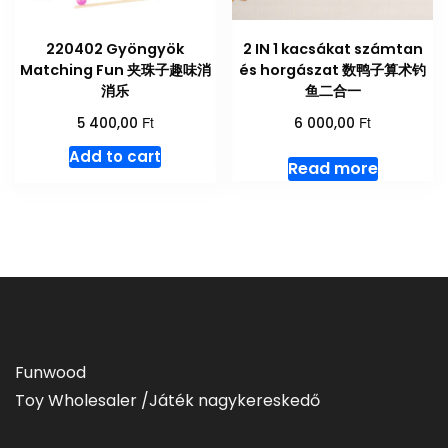
220402 Gyöngyök
2 IN 1 kacsákat számtan
Matching Fun 夹珠子趣味消
és horgászat 数鸭子算术钓
消乐
鱼二合一
Ft
Ft
5 400,00
6 000,00
Add to cart
Read more
Funwood
Toy Wholesaler /Játék nagykereskedő