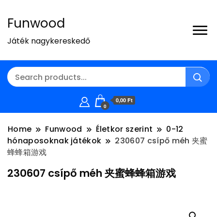
Funwood
Játék nagykereskedő
0,00 Ft
0
Home
Funwood
Életkor szerint
0-12
hónaposoknak játékok
230607 csípő méh 夹蜜
蜂蜂箱游戏
230607 csípő méh 夹蜜蜂蜂箱游戏