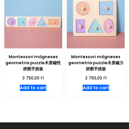
Montessori mágneses
Montessori mágneses
geometria puzzle木质磁性
geometria puzzle木质磁力
拼图手抓板
拼图手抓板
Ft
Ft
3 750,00
3 750,00
Add to cart
Add to cart