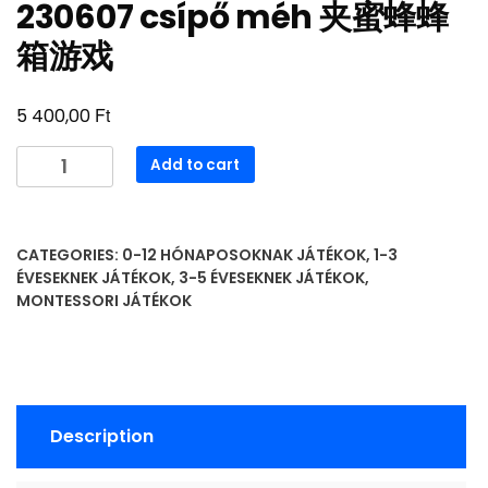
230607 csípő méh 夹蜜蜂蜂
箱游戏
Ft
5 400,00
230607
Add to cart
csípő
méh
夹
CATEGORIES:
0-12 HÓNAPOSOKNAK JÁTÉKOK
,
1-3
蜜
ÉVESEKNEK JÁTÉKOK
,
3-5 ÉVESEKNEK JÁTÉKOK
,
蜂
MONTESSORI JÁTÉKOK
蜂
箱
游
戏
quantity
Description