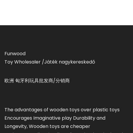
Funwood
Toy Wholesaler /Játék nagykereskedő
欧洲 匈牙利玩具批发商/分销商
The advantages of wooden toys over plastic toys
Encourages Imaginative play Durability and
Longevity, Wooden toys are cheaper