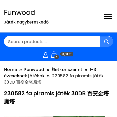
Funwood
Játék nagykereskedő
0,00 Ft
0
Home
Funwood
Életkor szerint
1-3
éveseknek játékok
230582 fa piramis játék
30DB 百变金塔魔塔
230582 fa piramis játék 30DB 百变金塔
魔塔