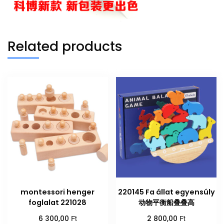
Related products
montessori henger
220145 Fa állat egyensúly
foglalat 221028
动物平衡船叠叠高
Ft
Ft
6 300,00
2 800,00