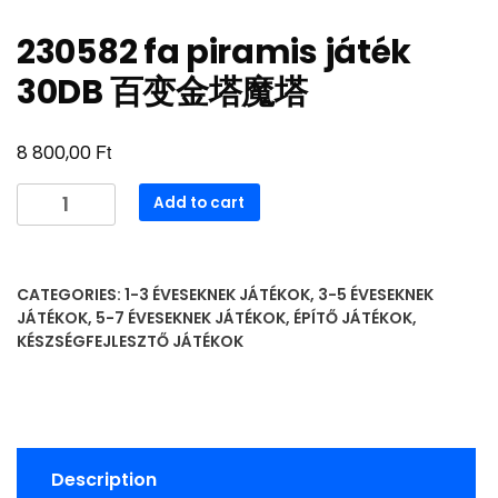
230582 fa piramis játék
30DB 百变金塔魔塔
Ft
8 800,00
230582
Add to cart
fa
piramis
játék
CATEGORIES:
1-3 ÉVESEKNEK JÁTÉKOK
,
3-5 ÉVESEKNEK
30DB
JÁTÉKOK
,
5-7 ÉVESEKNEK JÁTÉKOK
,
ÉPÍTŐ JÁTÉKOK
,
百
KÉSZSÉGFEJLESZTŐ JÁTÉKOK
变
金
塔
魔
塔
Description
quantity