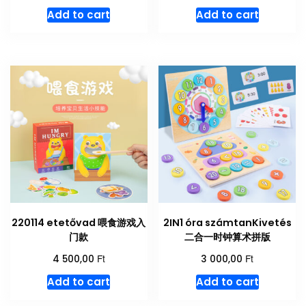
Add to cart
Add to cart
220114 etetővad 喂食游戏入
2IN1 óra számtanKivetés
门款
二合一时钟算术拼版
Ft
Ft
4 500,00
3 000,00
Add to cart
Add to cart