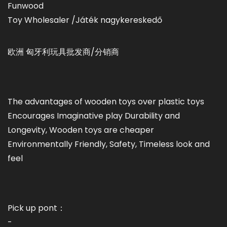
Funwood
Toy Wholesaler /Játék nagykereskedő
欧洲 匈牙利玩具批发商/分销商
The advantages of wooden toys over plastic toys
Encourages Imaginative play Durability and
Longevity, Wooden toys are cheaper
Environmentally Friendly, Safety, Timeless look and
feel
Pick up pont：
-