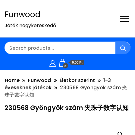
Funwood
Játék nagykereskedő
0,00 Ft
0
Home
Funwood
Életkor szerint
1-3
éveseknek játékok
230568 Gyöngyök szám 夹
珠子数字认知
230568 Gyöngyök szám 夹珠子数字认知