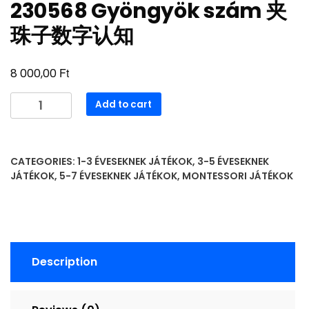
230568 Gyöngyök szám 夹
珠子数字认知
Ft
8 000,00
230568
Add to cart
Gyöngyök
szám
夹
CATEGORIES:
1-3 ÉVESEKNEK JÁTÉKOK
,
3-5 ÉVESEKNEK
珠
JÁTÉKOK
,
5-7 ÉVESEKNEK JÁTÉKOK
,
MONTESSORI JÁTÉKOK
子
数
字
认
知
Description
quantity