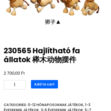
230565 Hajlítható fa
állatok 榉木动物摆件
Ft
2 700,00
230565
Add to cart
Hajlítható
fa
állatok
CATEGORIES:
0-12 HÓNAPOSOKNAK JÁTÉKOK
,
1-3
榉
ÉVESEKNEK JÁTÉKOK
,
3-5 ÉVESEKNEK JÁTÉKOK
,
5-7