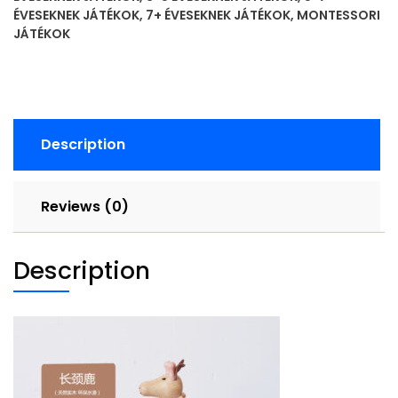
木
ÉVESEKNEK JÁTÉKOK
,
7+ ÉVESEKNEK JÁTÉKOK
,
MONTESSORI
动
JÁTÉKOK
物
摆
件
quantity
Description
Reviews (0)
Description