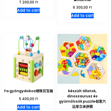
Ft
7 200,00
Ft
6 300,00
Add to cart
Add to cart
Fa gyöngydoboz绕珠百宝箱
készült állatok,
dinoszaurusz és
Ft
5 400,00
gyümölcsök puzzle创意六
边形立体拼图
Add to cart