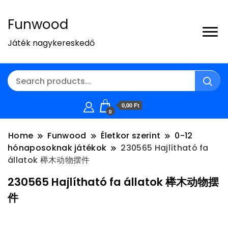
Funwood
Játék nagykereskedő
0,00 Ft
0
Home
Funwood
Életkor szerint
0-12
hónaposoknak játékok
230565 Hajlítható fa
állatok 榉木动物摆件
230565 Hajlítható fa állatok 榉木动物摆
件