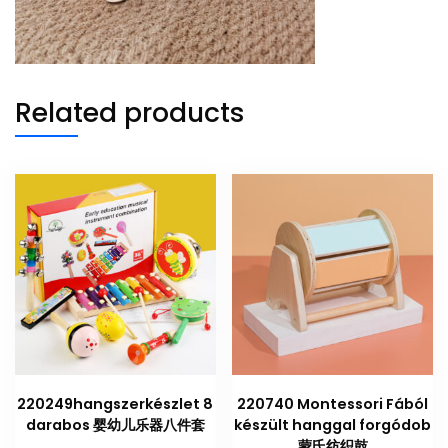
Related products
220249hangszerkészlet 8
220740 Montessori Fából
darabos 婴幼儿乐器八件套
készült hanggal forgódob
蒙氏纺织鼓