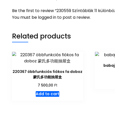
Be the first to review “230559 Színtáblák 11 kül
You must be
logged in
to post a review.
Related products
baba
220367 öbbfunkciós fiókos fa doboz
蒙氏多功能抽屉盒
Ft
7 500,00
Add to cart