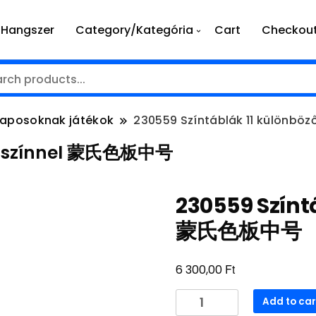
Hangszer
Category/Kategória
Cart
Checkou
naposoknak játékok
230559 Színtáblák 11 különb
öző színnel 蒙氏色板中号
230559 Színt
蒙氏色板中号
Ft
6 300,00
230559
Add to car
Színtáblák