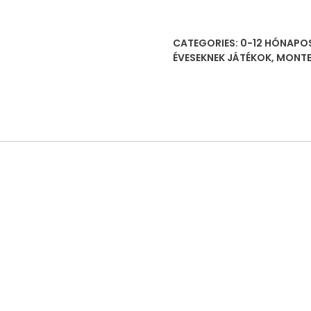
11
különböző
CATEGORIES:
0-12 HÓNAPO
színnel
ÉVESEKNEK JÁTÉKOK
,
MONTE
蒙
氏
色
板
中
号
quantity