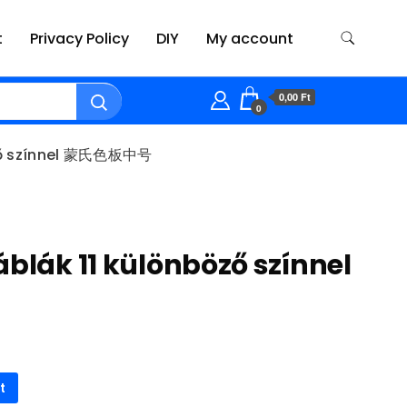
t
Privacy Policy
DIY
My account
0,00 Ft
0
öző színnel 蒙氏色板中号
áblák 11 különböző színnel
t