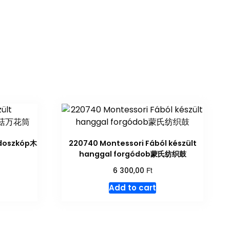
idoszkóp木
220740 Montessori Fából készült
hanggal forgódob蒙氏纺织鼓
Ft
6 300,00
Add to cart