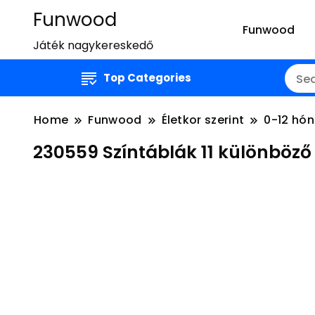
Funwood
Funwood
Játék nagykereskedő
Top Categories
Home
Funwood
Életkor szerint
0-12 hó
230559 Színtáblák 11 különb