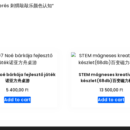
megismerés 刺猬敲敲乐颜色认知”
é bárkája fejlesztő játék
STEM mágneses kreatív
诺亚方舟桌游
készlet(68db)百变磁
Ft
Ft
5 400,00
13 500,00
Add to cart
Add to cart