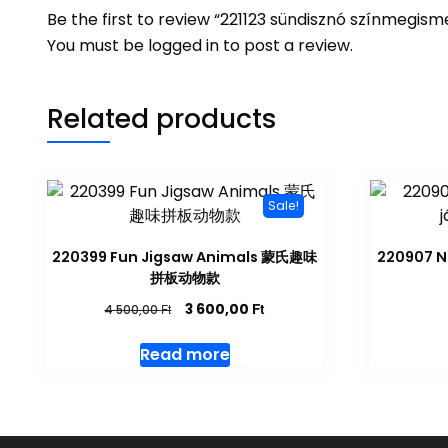
Be the first to review “221123 sündisznó szín
You must be
logged in
to post a review.
Related products
Sale!
220399 Fun Jigsaw Animals 蒙氏趣味
220907 No
拼板动物款
Original
Current
Ft
3 600,00
Ft
4 500,00
price
price
was:
is:
Read more
4
3
500,00 Ft.
600,00 Ft.