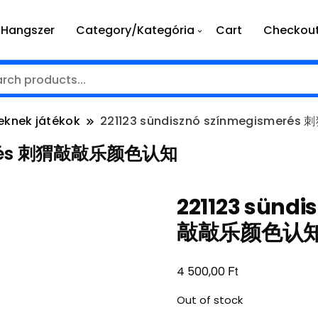
Hangszer
Category/Kategória
Cart
Checkou
eknek játékok
221123 sündisznó színmegisme
smerés 刺猬敲敲乐颜色认知
221123 sünd
敲敲乐颜色认
Ft
4 500,00
Out of stock