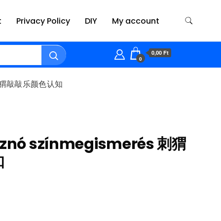
t
Privacy Policy
DIY
My account
0,00 Ft
0
rés 刺猬敲敲乐颜色认知
isznó színmegismerés 刺猬
知