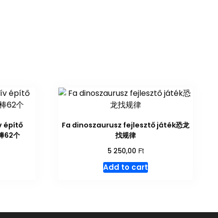
 építő
Fa dinoszaurusz fejlesztő játék恐龙
力棒62个
找规律
Ft
5 250,00
Add to cart