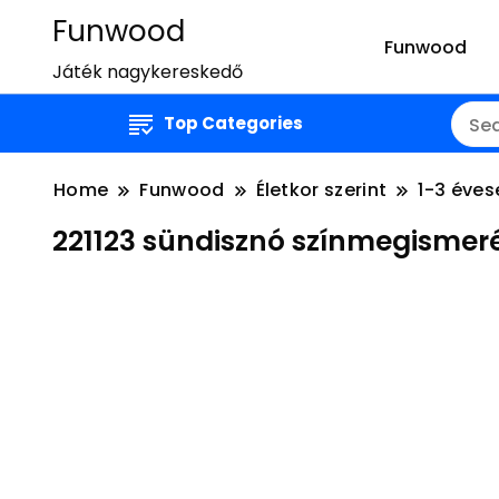
Funwood
Funwood
Játék nagykereskedő
Top Categories
Home
Funwood
Életkor szerint
1-3 éves
221123 sündisznó színmegi