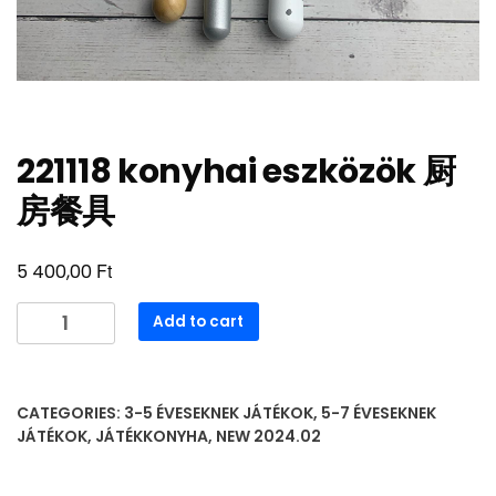
221118 konyhai eszközök 厨
房餐具
Ft
5 400,00
221118
Add to cart
konyhai
eszközök
厨
CATEGORIES:
3-5 ÉVESEKNEK JÁTÉKOK
,
5-7 ÉVESEKNEK
房
JÁTÉKOK
,
JÁTÉKKONYHA
,
NEW 2024.02
餐
具