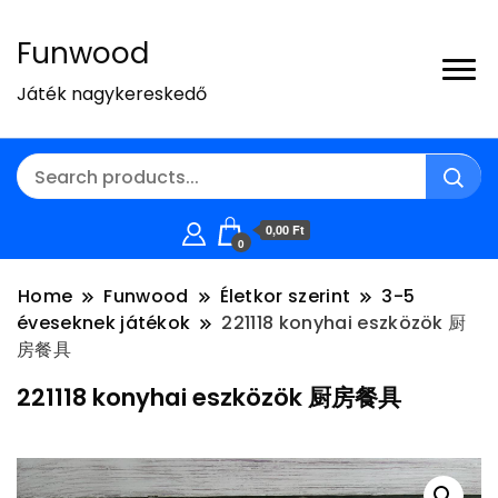
Funwood
Játék nagykereskedő
0,00 Ft
0
Home
Funwood
Életkor szerint
3-5
éveseknek játékok
221118 konyhai eszközök 厨
房餐具
221118 konyhai eszközök 厨房餐具