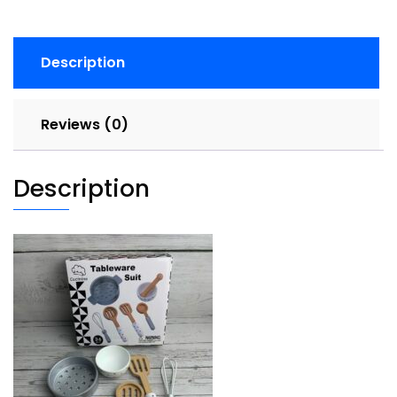
quantity
Description
Reviews (0)
Description