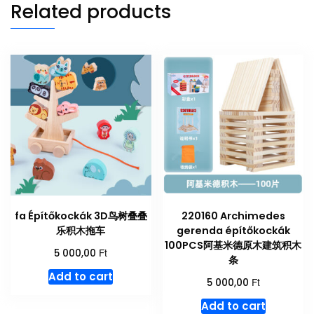
Related products
fa Építőkockák 3D鸟树叠叠
220160 Archimedes
乐积木拖车
gerenda építőkockák
100PCS阿基米德原木建筑积木
Ft
5 000,00
条
Add to cart
Ft
5 000,00
Add to cart