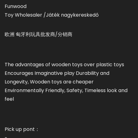
Funwood
Toy Wholesaler /Játék nagykereskedő
欧洲 匈牙利玩具批发商/分销商
The advantages of wooden toys over plastic toys
Encourages Imaginative play Durability and
Longevity, Wooden toys are cheaper
Environmentally Friendly, Safety, Timeless look and
feel
Pick up pont：
-