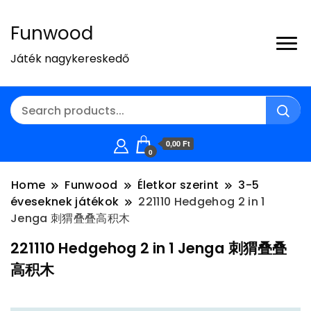
Funwood
Játék nagykereskedő
0,00 Ft
0
Home
Funwood
Életkor szerint
3-5
éveseknek játékok
221110 Hedgehog 2 in 1
Jenga 刺猬叠叠高积木
221110 Hedgehog 2 in 1 Jenga 刺猬叠叠
高积木