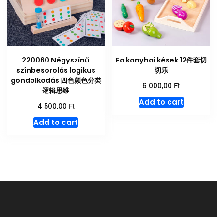
220060 Négyszínű
Fa konyhai kések 12件套切
színbesorolás logikus
切乐
gondolkodás 四色颜色分类
Ft
6 000,00
逻辑思维
Add to cart
Ft
4 500,00
Add to cart