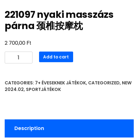
221097 nyaki masszázs
párna 颈椎按摩枕
Ft
2 700,00
221097
Add to cart
nyaki
masszázs
párna
CATEGORIES:
7+ ÉVESEKNEK JÁTÉKOK
,
CATEGORIZED
,
NEW
颈
2024.02
,
SPORTJÁTÉKOK
椎
按
摩
枕
quantity
Description