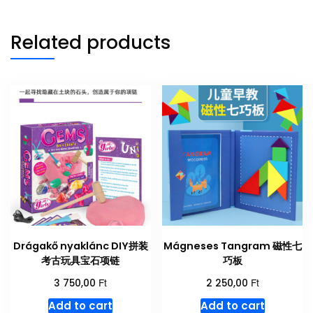
Related products
Drágakő nyaklánc DIY拼装
Mágneses Tangram 磁性七
考古玩具宝石项链
巧板
Ft
Ft
3 750,00
2 250,00
Add to cart
Add to cart