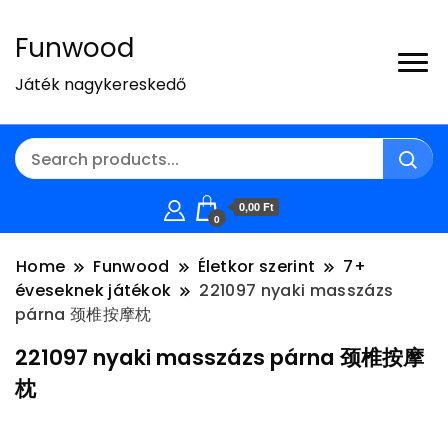
Funwood
Játék nagykereskedő
0,00 Ft
0
Home
Funwood
Életkor szerint
7+
éveseknek játékok
221097 nyaki masszázs
párna 颈椎按摩枕
221097 nyaki masszázs párna 颈椎按摩
枕