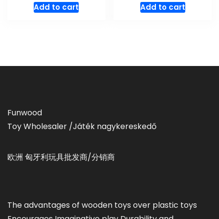
Add to cart
Add to cart
Funwood
Toy Wholesaler /Játék nagykereskedő
欧洲 匈牙利玩具批发商/分销商
The advantages of wooden toys over plastic toys
Encourages Imaginative play Durability and