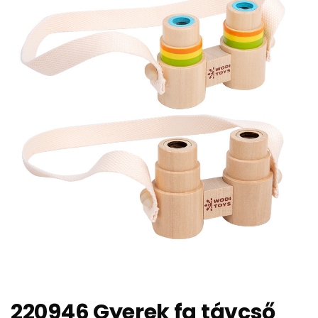
220946 Gyerek fa távcső