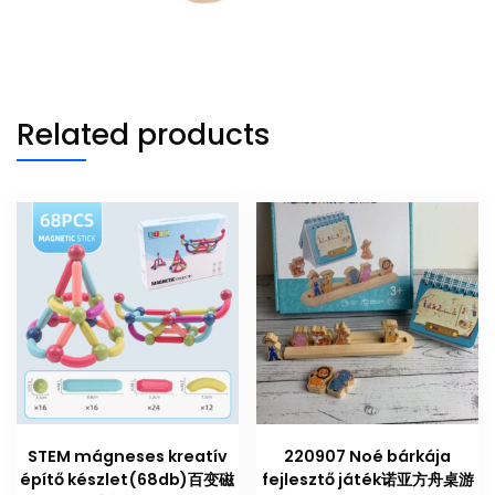
Related products
STEM mágneses kreatív
220907 Noé bárkája
építő készlet(68db)百变磁
fejlesztő játék诺亚方舟桌游