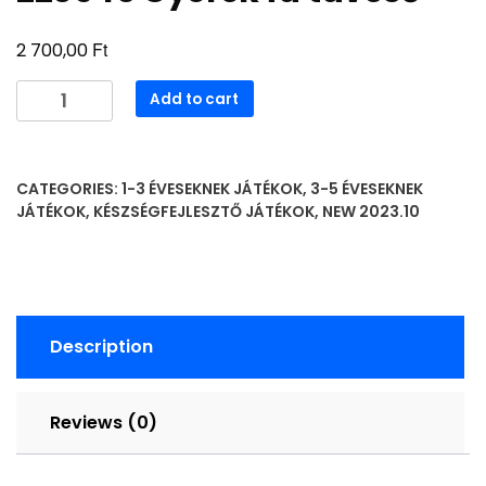
Ft
2 700,00
220946
Add to cart
Gyerek
fa
távcső
CATEGORIES:
1-3 ÉVESEKNEK JÁTÉKOK
,
3-5 ÉVESEKNEK
quantity
JÁTÉKOK
,
KÉSZSÉGFEJLESZTŐ JÁTÉKOK
,
NEW 2023.10
Description
Reviews (0)