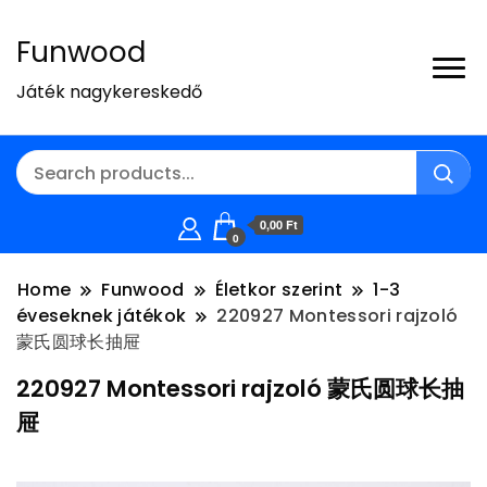
Funwood
Játék nagykereskedő
0,00 Ft
0
Home
Funwood
Életkor szerint
1-3
éveseknek játékok
220927 Montessori rajzoló
蒙氏圆球长抽屉
220927 Montessori rajzoló 蒙氏圆球长抽
屉