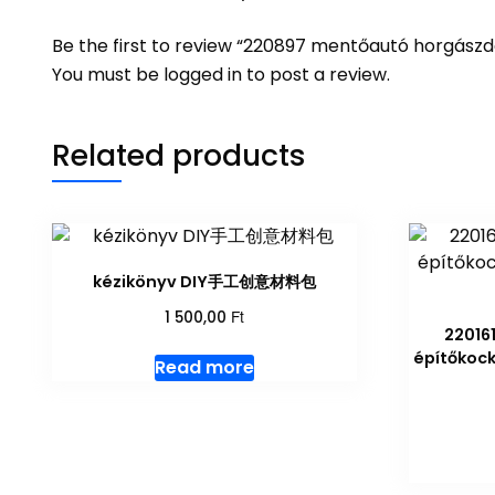
Be the first to review “220897 mentőautó hor
You must be
logged in
to post a review.
Related products
kézikönyv DIY手工创意材料包
Ft
1 500,00
22016
építőko
Read more