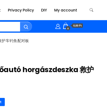
t
Privacy Policy
DIY
My account
0,00 Ft
0
zka 救护车钓鱼配对板
őautó horgászdeszka 救护
t