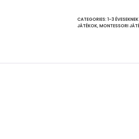
horgászdeszka
救
CATEGORIES:
1-3 ÉVESEKNE
护
JÁTÉKOK
,
MONTESSORI JÁT
车
钓
鱼
配
对
板
quantity