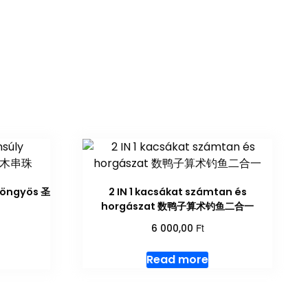
yöngyös 圣
2 IN 1 kacsákat számtan és
horgászat 数鸭子算术钓鱼二合一
Ft
6 000,00
Read more