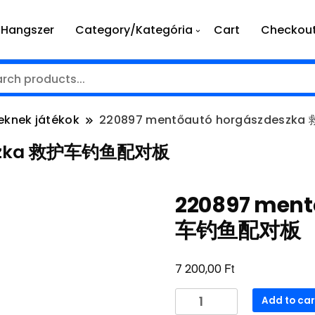
Hangszer
Category/Kategória
Cart
Checkou
eknek játékok
220897 mentőautó horgászdes
deszka 救护车钓鱼配对板
220897 ment
车钓鱼配对板
Ft
7 200,00
220897
Add to car
mentőautó