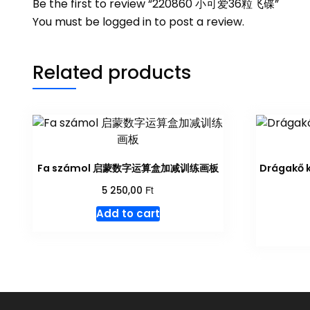
Be the first to review “220860 小可爱36粒飞碟”
You must be
logged in
to post a review.
Related products
Fa számol 启蒙数字运算盒加减训练画板
Drágakő
Ft
5 250,00
Add to cart