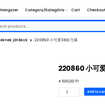
Hangszer
Category/Kategória
Cart
Checkou
seknek játékok
220860 小可爱36粒飞碟
220860 小可
Ft
4 500,00
220860
Add to car
小
可