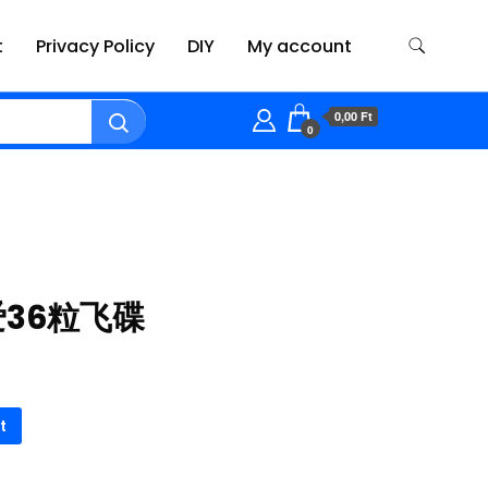
t
Privacy Policy
DIY
My account
0,00 Ft
0
爱36粒飞碟
t