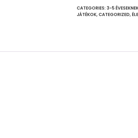
爱
CATEGORIES:
3-5 ÉVESEKNE
36
JÁTÉKOK
,
CATEGORIZED
,
ÉL
粒
飞
碟
quantity