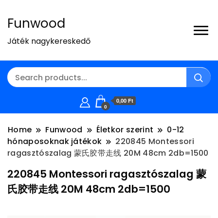
Funwood
Játék nagykereskedő
0,00 Ft
0
Home
Funwood
Életkor szerint
0-12
hónaposoknak játékok
220845 Montessori
ragasztószalag 蒙氏胶带走线 20M 48cm 2db=1500
220845 Montessori ragasztószalag 蒙
氏胶带走线 20M 48cm 2db=1500