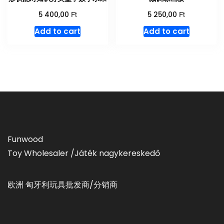
Ft
Ft
5 400,00
5 250,00
Add to cart
Add to cart
Funwood
Toy Wholesaler /Játék nagykereskedő
欧洲 匈牙利玩具批发商/分销商