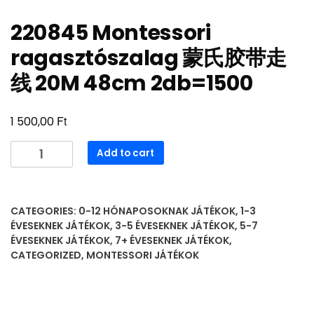
220845 Montessori
ragasztószalag 蒙氏胶带走
线 20M 48cm 2db=1500
Ft
1 500,00
220845
Add to cart
Montessori
ragasztószalag
蒙
CATEGORIES:
0-12 HÓNAPOSOKNAK JÁTÉKOK
,
1-3
氏
ÉVESEKNEK JÁTÉKOK
,
3-5 ÉVESEKNEK JÁTÉKOK
,
5-7
胶
ÉVESEKNEK JÁTÉKOK
,
7+ ÉVESEKNEK JÁTÉKOK
,
带
CATEGORIZED
,
MONTESSORI JÁTÉKOK
走
线
20M