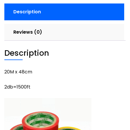
48cm
2db=1500
Description
quantity
Reviews (0)
Description
20M x 48cm
2db=1500ft