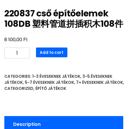
220837 cső építőelemek
108DB 塑料管道拼插积木108件
Ft
8 100,00
220837
Add to cart
cső
építőelemek
108DB
CATEGORIES:
1-3 ÉVESEKNEK JÁTÉKOK
,
3-5 ÉVESEKNEK
塑
JÁTÉKOK
,
5-7 ÉVESEKNEK JÁTÉKOK
,
7+ ÉVESEKNEK JÁTÉKOK
,
料
CATEGORIZED
,
ÉPÍTŐ JÁTÉKOK
管
道
拼
插
积
Description
木