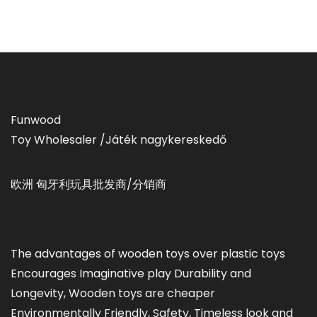
Funwood
Toy Wholesaler /Játék nagykereskedő
欧洲 匈牙利玩具批发商/分销商
The advantages of wooden toys over plastic toys
Encourages Imaginative play Durability and
Longevity, Wooden toys are cheaper
Environmentally Friendly, Safety, Timeless look and