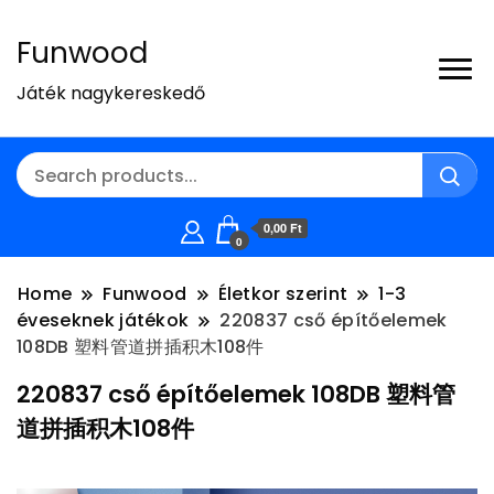
Funwood
Játék nagykereskedő
0,00 Ft
0
Home
Funwood
Életkor szerint
1-3
éveseknek játékok
220837 cső építőelemek
108DB 塑料管道拼插积木108件
220837 cső építőelemek 108DB 塑料管
道拼插积木108件